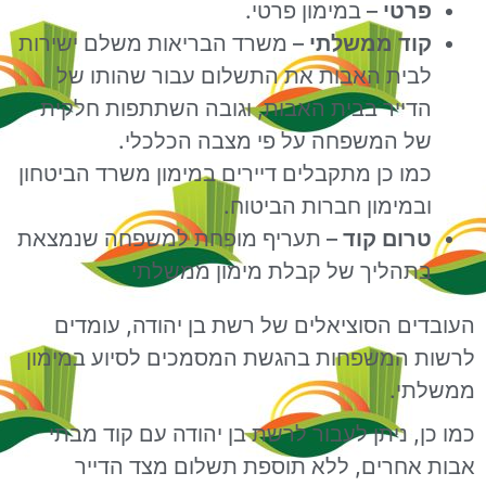
פרטי
– במימון פרטי.
קוד ממשלתי
– משרד הבריאות משלם ישירות
לבית האבות את התשלום עבור שהותו של
הדייר בבית האבות, וגובה השתתפות חלקית
של המשפחה על פי מצבה הכלכלי.
כמו כן מתקבלים דיירים במימון משרד הביטחון
ובמימון חברות הביטוח.
טרום קוד
– תעריף מופחת למשפחה שנמצאת
בתהליך של קבלת מימון ממשלתי
העובדים הסוציאלים של רשת בן יהודה, עומדים
לרשות המשפחות בהגשת המסמכים לסיוע במימון
ממשלתי.
כמו כן, ניתן לעבור לרשת בן יהודה עם קוד מבתי
אבות אחרים, ללא תוספת תשלום מצד הדייר