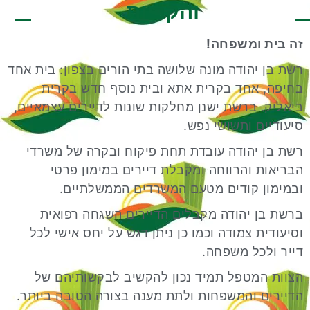
והקריות
זה בית ומשפחה!
רשת בן יהודה מונה שלושה בתי הורים בצפון: בית אחד
בחיפה, אחד בקרית אתא ובית נוסף חדש בקרית
ביאליק. ברשת ישנן מחלקות שונות לדיירים עצמאיים,
סיעודיים ותשושי נפש.
רשת בן יהודה עובדת תחת פיקוח ובקרה של משרדי
הבריאות והרווחה ומקבלת דיירים במימון פרטי
ובמימון קודים מטעם המשרדים הממשלתיים.
ברשת בן יהודה מקבלים הדיירים השגחה רפואית
וסיעודית צמודה וכמו כן ניתן דגש על יחס אישי לכל
דייר ולכל משפחה.
הצוות המטפל תמיד נכון להקשיב לבקשותיהם של
הדיירים והמשפחות ולתת מענה בצורה הטובה ביותר.