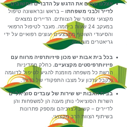
אצלנו שמים את הדגש על הדברים החשובים
לדייר ולבני משפחתו
– בראש ובראשונה טיפול
מקצועי ומסור של הצוותים. הדיירים נמצאים
במעקב 24 שעות ביממה. מעבר לטיפול הרפואי
והסיעודי השוטף מתבצעים יעוצים רפואיים על ידי
גריאטרים מומחים.
בכל בית אבות יש מכון פיזיותרפיה מרווח עם
פיזיותרפיסטים מקצועיים.
כחלק ממדיניות
הרשת כל משפחה מוזמנת להגיע לטיפול לדוגמה
ולקבל עדכון על מצבו התפקודי של הדייר.
בבית האבות יש שירות של עובדים סוציאליים
השרות הסוציאלי נותן מענה הן למשפחות והן
לדיירים – קשוב לצרכיהם ומספק פתרונות
בשיתוף הצוות הרב מקצועי.