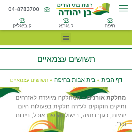
04-8783700
חיפה
ק.אתא
ק.ביאליק
תשושים עצמאיים
דף הבית
בית אבות בחיפה
»
»
תשושים עצמאיים
מחלקת אורנים
– המחלקה מיועדת לאזרחים
ותיקים הזקוקים לעזרה חלקית בפעולות היום
יומיות, כגון: רחצה, בישול והגשת אוכל, ניידות
וכד’.