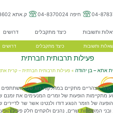
חיפה 04-8370024
ק.אתא 04-8783602
לות ותשובות
כיצד מתקבלים
דרושים
אלות ותשובות
כיצד מתקבלים
דרושים
פעילות תרבותית חברתית
ת אתא – בן יהודה
»
פעילות תרבותית חברתית – קרית אתא
 אחר הצהריים מתקיים במחלקות חוג שבו משתתפים ד
ע מתקיימות הופעות של זמרים המנעימים את זמנם של
ופעה של הזמר הנוגע דודו ולנטינו אשר שר לדיירים שי
ת ובני המשפחות שרים, נהנים ולוקחים חלק פעיל הופע